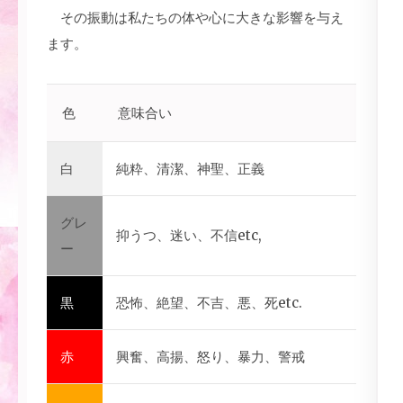
その振動は私たちの体や心に大きな影響を与え
ます。
色
意味合い
白
純粋、清潔、神聖、正義
グレ
抑うつ、迷い、不信etc,
ー
黒
恐怖、絶望、不吉、悪、死etc.
赤
興奮、高揚、怒り、暴力、警戒