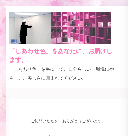
コ
ン
テ
ン
ツ
「しあわせ色」をあなたに、お届けし
へ
ます。
ス
「しあわせ色」を手にして、自分らしい、環境にや
キ
さしい、美しさに囲まれてください。
ッ
プ
(Enter
を
押
ご訪問いただき、ありがとうございます。
す)